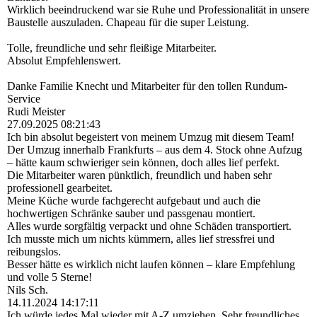
Wirklich beeindruckend war sie Ruhe und Professionalität in unsere
Baustelle auszuladen. Chapeau für die super Leistung.
Tolle, freundliche und sehr fleißige Mitarbeiter.
Absolut Empfehlenswert.
Danke Familie Knecht und Mitarbeiter für den tollen Rundum-
Service
Rudi Meister
27.09.2025
08:21:43
Ich bin absolut begeistert von meinem Umzug mit diesem Team!
Der Umzug innerhalb Frankfurts – aus dem 4. Stock ohne Aufzug
– hätte kaum schwieriger sein können, doch alles lief perfekt.
Die Mitarbeiter waren pünktlich, freundlich und haben sehr
professionell gearbeitet.
Meine Küche wurde fachgerecht aufgebaut und auch die
hochwertigen Schränke sauber und passgenau montiert.
Alles wurde sorgfältig verpackt und ohne Schäden transportiert.
Ich musste mich um nichts kümmern, alles lief stressfrei und
reibungslos.
Besser hätte es wirklich nicht laufen können – klare Empfehlung
und volle 5 Sterne!
Nils Sch.
14.11.2024
14:17:11
Ich würde jedes Mal wieder mit A-Z umziehen. Sehr freundliches